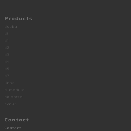
Products
dsubµ
d!
d1
d2
d3
d4
d5
d7
linac
d-module
diControl
evo03
Contact
Contact