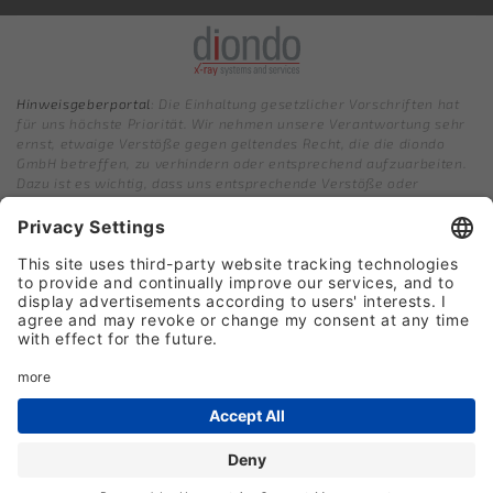
Hinweisgeberportal
: Die Einhaltung gesetzlicher Vorschriften hat
für uns höchste Priorität. Wir nehmen unsere Verantwortung sehr
ernst, etwaige Verstöße gegen geltendes Recht, die die diondo
GmbH betreffen, zu verhindern oder entsprechend aufzuarbeiten.
Dazu ist es wichtig, dass uns entsprechende Verstöße oder
Missstände über unser Hinweisgebersystem gemeldet werden.
Für die Abgabe von Hinweisen setzen wir ein Hinweisgebersystem
ein. Dieses System bietet unseren Mitarbeitenden, Kunden,
Dienstleistern und anderen Partnern oder Personen mit Bezug zu
diondo GmbH die Möglichkeit, über eine gesicherte Onlineplattform
Verstöße zu melden. Eingehende Meldungen werden ernsthaft
geprüft und entsprechend behandelt.
Hinweisgebenden Personen, die in gutem Glauben handeln und
versuchen, richtiges Verhalten zu fördern und zur Aufklärung von
Fehlverhalten beizutragen, gewährleisten wir den größtmöglichen
Schutz und Vertraulichkeit nach dem Gesetz. Hinweise können auch
anonym abgegeben werden. Für alle betroffenen Personen gilt
stets die Unschuldsvermutung, bis der Verstoß nachgewiesen
werden konnte.