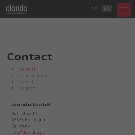
EN
DE
Contact
[ General ]
[ CT Scan Service ]
[ Sales ]
[ Support ]
diondo GmbH
Ruhrallee 14
45525 Hattingen
Germany
info@diondo.com