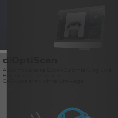
diOptiScan
Automatisierte Scan-Optimierung und
Halterungsgenerator
CAD-basiert - ohne Umwege
Mehr