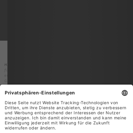
Hinweisgeberportal
: Die Einhaltung gesetzlicher Vorschriften hat
für uns höchste Priorität. Wir nehmen unsere Verantwortung sehr
ernst, etwaige Verstöße gegen geltendes Recht, die die diondo
GmbH betreffen, zu verhindern oder entsprechend aufzuarbeiten.
Dazu ist es wichtig, dass uns entsprechende Verstöße oder
Missstände über unser Hinweisgebersystem gemeldet werden.
Für die Abgabe von Hinweisen setzen wir ein Hinweisgebersystem
ein. Dieses System bietet unseren Mitarbeitenden, Kunden,
Dienstleistern und anderen Partnern oder Personen mit Bezug zu
diondo GmbH die Möglichkeit, über eine gesicherte Onlineplattform
Verstöße zu melden. Eingehende Meldungen werden ernsthaft
geprüft und entsprechend behandelt.
Hinweisgebenden Personen, die in gutem Glauben handeln und