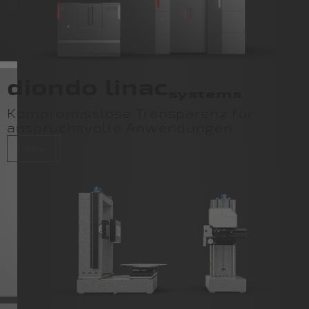
diondo linac
systems
Kompromisslose Transparenz für
anspruchsvolle Anwendungen
Mehr