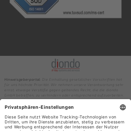
Hinweisgeberportal
: Die Einhaltung gesetzlicher Vorschriften hat
für uns höchste Priorität. Wir nehmen unsere Verantwortung sehr
ernst, etwaige Verstöße gegen geltendes Recht, die die diondo
GmbH betreffen, zu verhindern oder entsprechend aufzuarbeiten.
Dazu ist es wichtig, dass uns entsprechende Verstöße oder
Missstände über unser Hinweisgebersystem gemeldet werden.
Für die Abgabe von Hinweisen setzen wir ein Hinweisgebersystem
ein. Dieses System bietet unseren Mitarbeitenden, Kunden,
Dienstleistern und anderen Partnern oder Personen mit Bezug zu
diondo GmbH die Möglichkeit, über eine gesicherte Onlineplattform