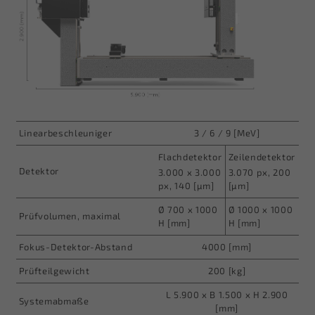
Linearbeschleuniger
3 / 6 / 9 [MeV]
Flachdetektor
Zeilendetektor
Detektor
3.000 x 3.000
3.070 px, 200
px, 140 [µm]
[µm]
Ø
700 x 1000
Ø
1000 x 1000
Prüfvolumen, maximal
H [mm]
H [mm]
Fokus-Detektor-Abstand
4000 [mm]
Prüfteilgewicht
200 [kg]
L 5.900 x B 1.500 x H 2.900
Systemabmaße
[mm]