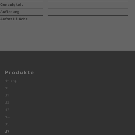
Genauigkeit
Auflösung
Aufstellfläche
Produkte
dsubµ
d!
d1
d2
d3
d4
d5
d7