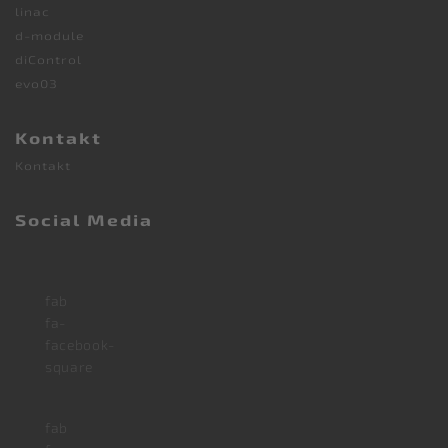
linac
d-module
diControl
evo03
Kontakt
Kontakt
Social Media
fab
fa-
facebook-
square
fab