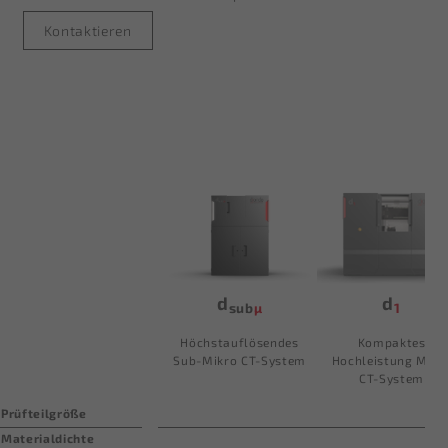
Kontaktieren
d
d
sub
µ
1
Höchstauflösendes
Kompaktes
Sub-Mikro
CT-System
Hochleistung Mikr
CT-System
Prüfteilgröße
Materialdichte