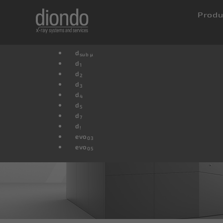
Produ
d
sub µ
d
1
d
2
d
3
d
4
d
5
d
7
d
!
evo
03
evo
05