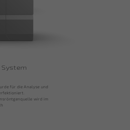
 System
rde für die Analyse und
rfektioniert.
onsröntgenquelle wird im
ch