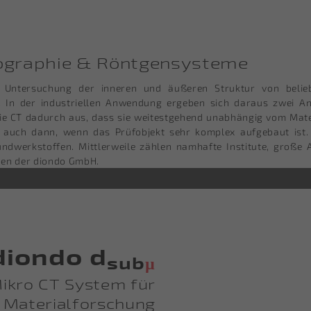
mographie & Röntgensysteme
e Untersuchung der inneren und äußeren Struktur von beliebi
In der industriellen Anwendung ergeben sich daraus zwei An
ie CT dadurch aus, dass sie weitestgehend unabhängig vom Mate
; auch dann, wenn das Prüfobjekt sehr komplex aufgebaut ist
ndwerkstoffen. Mittlerweile zählen namhafte Institute, große 
den der diondo GmbH.
diondo d
sub
µ
ikro CT System für
e Materialforschung