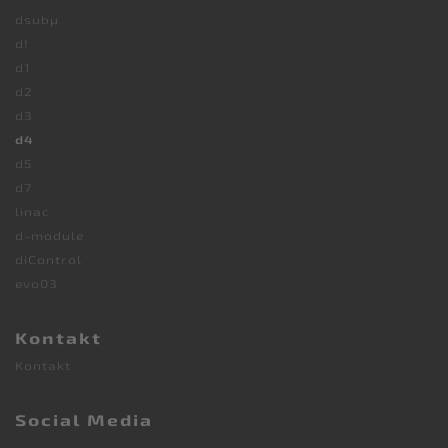
dsubµ
d!
d1
d2
d3
d4
d5
d7
linac
d-module
diControl
evo03
Kontakt
Kontakt
Social Media