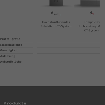
d
d
sub
µ
1
Höchstauflösendes
Kompaktes
Sub-Mikro
CT-System
Hochleistung Mikr
CT-System
Prüfteilgröße
Materialdichte
Genauigkeit
Auflösung
Aufstellfläche
Produkte