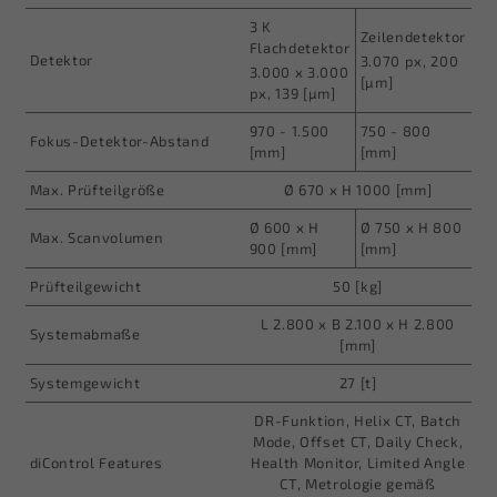
3 K
Zeilendetektor
Flachdetektor
Detektor
3.070 px, 200
3.000 x 3.000
[µm]
px, 139 [µm]
970 - 1.500
750 - 800
Fokus-Detektor-Abstand
[mm]
[mm]
Max. Prüfteilgröße
Ø
670 x H 1000 [mm]
Ø
600 x H
Ø
750 x H 800
Max. Scanvolumen
900 [mm]
[mm]
Prüfteilgewicht
50 [kg]
L 2.800 x B 2.100 x H 2.800
Systemabmaße
[mm]
Systemgewicht
27 [t]
DR-Funktion, Helix CT, Batch
Mode, Offset CT, Daily Check,
diControl Features
Health Monitor, Limited Angle
CT, Metrologie gemäß